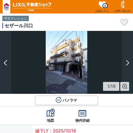
0
お気に入り
お問い合わせ
中古マンション
セザール川口
1
/
19
パノラマ
地図
物件詳細
値下げ：2025/10/18