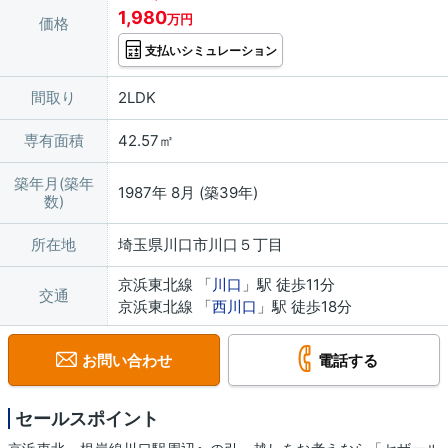
1,980
万円
価格
支払いシミュレーション
間取り
2LDK
専有面積
42.57㎡
築年月(築年
1987年 8月 (築39年)
数)
所在地
埼玉県川口市川口５丁目
京浜東北線 「
川口
」駅 徒歩11分
交通
京浜東北線 「
西川口
」駅 徒歩18分
お問い合わせ
電話する
セールスポイント