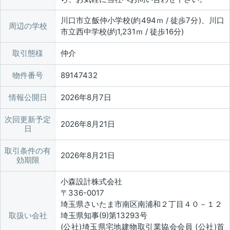
川口市立飯仲小学校(約494ｍ / 徒歩7分)、川口
周辺の学校
市立西中学校(約1,231ｍ / 徒歩16分)
取引態様
仲介
物件番号
89147432
情報公開日
2026年8月7日
次回更新予定
2026年8月21日
日
取引条件の有
2026年8月21日
効期限
小森設計株式会社
〒336-0017
埼玉県さいたま市南区南浦和２丁目４０－１２
取扱い会社
埼玉県知事(9)第13293号
(公社)埼玉県宅地建物取引業協会会員 (公社)首