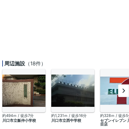
周辺施設
（18件）
約494ｍ / 徒歩7分
約1,231ｍ / 徒歩16分
約328ｍ / 徒歩
川口市立飯仲小学校
川口市立西中学校
セブンイレブン 
目店