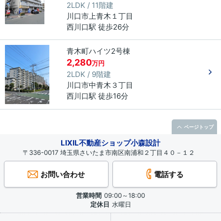
2LDK / 11階建
川口市
上青木
１丁目
西川口駅 徒歩26分
青木町ハイツ2号棟
2,280
万円
2LDK / 9階建
川口市
中青木
３丁目
西川口駅 徒歩16分
ページトップ
LIXIL不動産ショップ小森設計
〒336-0017 埼玉県さいたま市南区南浦和２丁目４０－１２
お問い合わせ
電話する
営業時間
09:00～18:00
定休日
水曜日