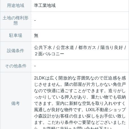
用途地域
準工業地域
土地の権利形
態
駐車場
無
公共下水 / 公営水道 / 都市ガス / 陽当り良好 /
設備条件
２面バルコニー
その他条件
2LDKは広く開放的な雰囲気なので圧迫感を感
じさせません。隣の部屋が片方しかない角住戸
なので快適に過ごすことができます。造りがし
っかりしている押入があり、重たい物でも収納
備考
できます。室内に新鮮な空気を取り入れやすく
風通しが良好な物件です。LIXIL不動産ショップ
小森設計がお客様の住まい探しをお手伝い致し
ます。こだわり条件やご要望などございました
ら、お気軽に当社へお問い合わせ下さい。