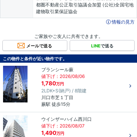
都圏不動産公正取引協議会加盟 (公社)全国宅地
建物取引業保証協会
情報の見方
ご家族やご友人に共有できます。
メールで送る
LINE
で送る
この物件と条件が近い物件です。
ブランシール蕨
値下げ：2026/08/06
1,780
万円
2LDK+S(納戸) / 8階建
川口市
芝
１丁目
蕨駅 徒歩15分
ウインザーハイム西川口
値下げ：2026/08/07
1,490
万円