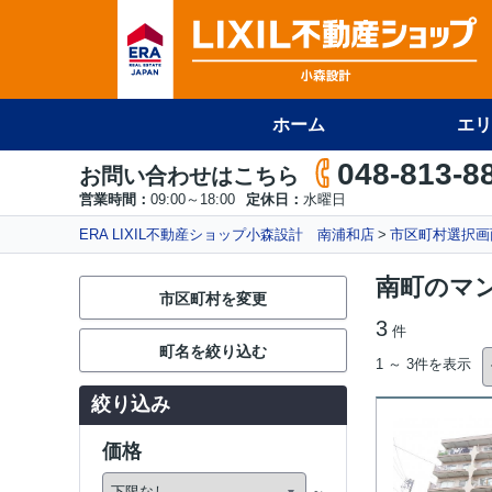
ホーム
エリ
048-813-8
お問い合わせはこちら
営業時間：
09:00～18:00
定休日：
水曜日
ERA LIXIL不動産ショップ小森設計 南浦和店
市区町村選択画
南町のマ
市区町村を変更
3
件
町名を絞り込む
1 ～ 3件を表示
絞り込み
価格