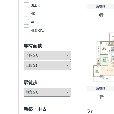
3LDK
所在階
4K
3階
4DK
4LDK以上
専有面積
駅徒歩
所在階
1階
新築・中古
3
件