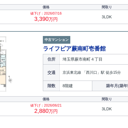
価格
間取り
値下げ：2026/07/16
3LDK
3,390
万円
中古マンション
ライフピア蕨南町壱番館
住所
埼玉県蕨市南町４丁目
交通
京浜東北線 「西川口」駅 徒歩15分
階数
8階建
築年月(築年
価格
間取り
値下げ：2026/06/21
3LDK
2,880
万円