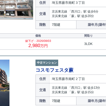
住所
埼玉県蕨市南町３丁目
京浜東北線 「西川口」駅 徒歩6分
交通
京浜東北線 「蕨」駅 徒歩20分
階数
7階建
築年月(築年
価格
間取り
値下げ：2026/08/03
3LDK
2,980
万円
中古マンション
コスモフェスタ蕨
住所
埼玉県蕨市南町２丁目
京浜東北線 「西川口」駅 徒歩13分
交通
京浜東北線 「蕨」駅 徒歩15分
階数
7階建
築年月(築年