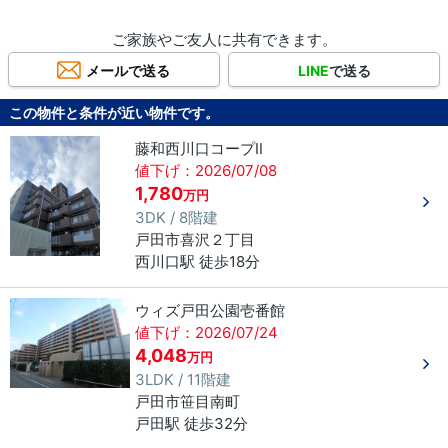
ご家族やご友人に共有できます。
メールで送る
LINE
で送る
この物件と条件が近い物件です。
藤和西川口コープⅡ
値下げ：2026/07/08
1,780
万円
3DK / 8階建
戸田市
喜沢
２丁目
西川口駅 徒歩18分
ウィズ戸田公園壱番館
値下げ：2026/07/24
4,048
万円
3LDK / 11階建
戸田市
笹目南町
戸田駅 徒歩32分