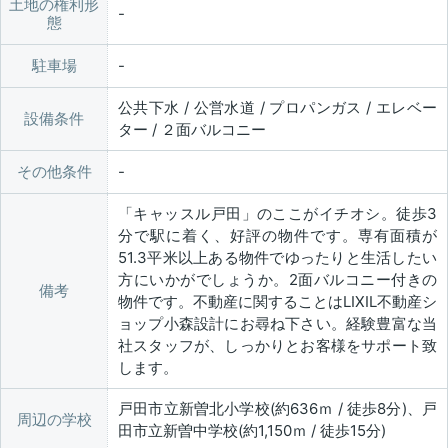
土地の権利形
態
駐車場
公共下水 / 公営水道 / プロパンガス / エレベー
設備条件
ター / ２面バルコニー
その他条件
「キャッスル戸田」のここがイチオシ。徒歩3
分で駅に着く、好評の物件です。専有面積が
51.3平米以上ある物件でゆったりと生活したい
方にいかがでしょうか。2面バルコニー付きの
備考
物件です。不動産に関することはLIXIL不動産シ
ョップ小森設計にお尋ね下さい。経験豊富な当
社スタッフが、しっかりとお客様をサポート致
します。
戸田市立新曽北小学校(約636ｍ / 徒歩8分)、戸
周辺の学校
田市立新曽中学校(約1,150ｍ / 徒歩15分)