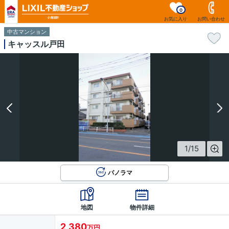
0
お気に入り
お問い合わせ
中古マンション
キャッスル戸田
1
/
15
パノラマ
地図
物件詳細
2,380
万円