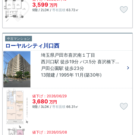
3,599
万円
9階 / 2LDK /
専有面積
63.72㎡
中古マンション
ローヤルシティ川口西
埼玉県戸田市喜沢南１丁目
西川口駅 徒歩19分 バス5分 喜沢橋下車 徒歩1分
戸田公園駅 徒歩23分
13階建 / 1995年 11月(築30年)
値下げ：2026/06/29
3,680
万円
9階 / 3LDK /
専有面積
66.31㎡
値下げ：2026/05/08