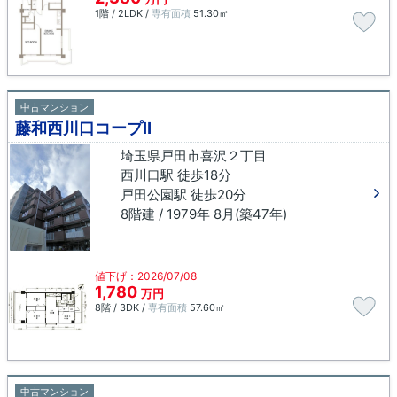
1階 / 2LDK /
専有面積
51.30㎡
中古マンション
藤和西川口コープⅡ
埼玉県戸田市喜沢２丁目
西川口駅 徒歩18分
戸田公園駅 徒歩20分
8階建 / 1979年 8月(築47年)
値下げ：2026/07/08
1,780
万円
8階 / 3DK /
専有面積
57.60㎡
中古マンション