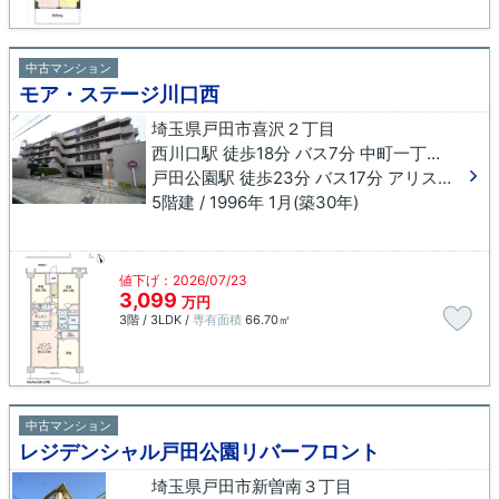
中古マンション
モア・ステージ川口西
埼玉県戸田市喜沢２丁目
西川口駅 徒歩18分 バス7分 中町一丁目（埼玉県）下車 徒歩7分
戸田公園駅 徒歩23分 バス17分 アリスの広場東下車 徒歩1分
5階建 / 1996年 1月(築30年)
値下げ：2026/07/23
3,099
万円
3階 / 3LDK /
専有面積
66.70㎡
中古マンション
レジデンシャル戸田公園リバーフロント
埼玉県戸田市新曽南３丁目