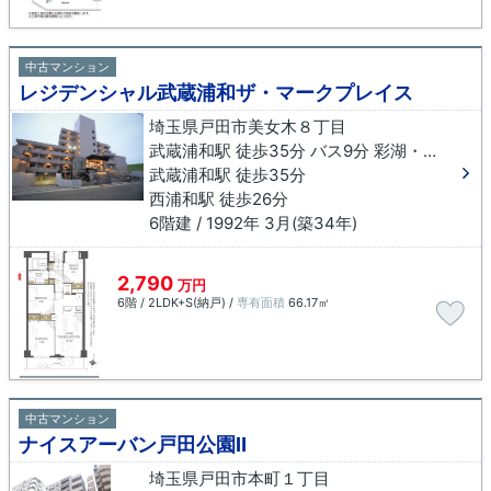
中古マンション
レジデンシャル武蔵浦和ザ・マークプレイス
埼玉県戸田市美女木８丁目
武蔵浦和駅 徒歩35分 バス9分 彩湖・道満グリーンパーク入口下車 徒歩6分
武蔵浦和駅 徒歩35分
西浦和駅 徒歩26分
6階建 / 1992年 3月(築34年)
2,790
万円
6階 / 2LDK+S(納戸) /
専有面積
66.17㎡
中古マンション
ナイスアーバン戸田公園Ⅱ
埼玉県戸田市本町１丁目