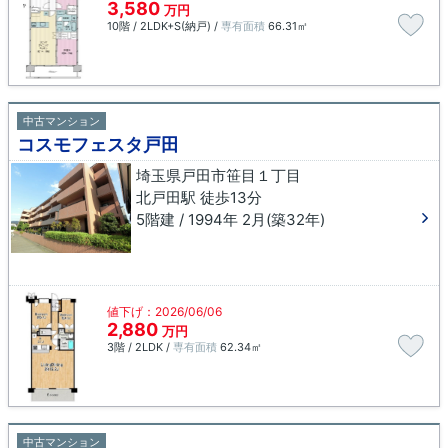
3,580
万円
10階 / 2LDK+S(納戸) /
専有面積
66.31㎡
中古マンション
コスモフェスタ戸田
埼玉県戸田市笹目１丁目
北戸田駅 徒歩13分
5階建 / 1994年 2月(築32年)
値下げ：2026/06/06
2,880
万円
3階 / 2LDK /
専有面積
62.34㎡
中古マンション