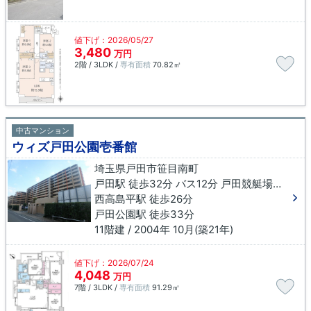
値下げ：2026/05/27
3,480
万円
2階 / 3LDK /
専有面積
70.82㎡
中古マンション
ウィズ戸田公園壱番館
埼玉県戸田市笹目南町
戸田駅 徒歩32分 バス12分 戸田競艇場入口下車 徒歩1分
西高島平駅 徒歩26分
戸田公園駅 徒歩33分
11階建 / 2004年 10月(築21年)
値下げ：2026/07/24
4,048
万円
7階 / 3LDK /
専有面積
91.29㎡