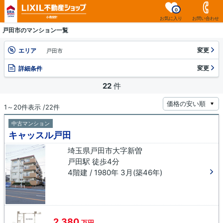
0
お気に入り
お問い合わせ
戸田市のマンション一覧
変更
エリア
戸田市
変更
詳細条件
22
件
1～20件表示 /22件
中古マンション
キャッスル戸田
埼玉県戸田市大字新曽
戸田駅 徒歩4分
4階建 / 1980年 3月(築46年)
2,380
万円