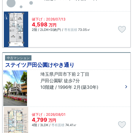
値下げ：2026/07/13
4,598
万円
2階 / 2LDK+S(納戸) /
専有面積
73.05㎡
中古マンション
ステイツ戸田公園けやき通り
埼玉県戸田市下前２丁目
戸田公園駅 徒歩7分
10階建 / 1996年 2月(築30年)
値下げ：2026/08/01
4,799
万円
4階 / 3LDK /
専有面積
74.41㎡