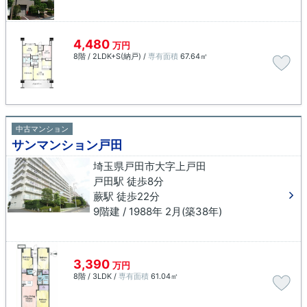
4,480
万円
8階 / 2LDK+S(納戸) /
専有面積
67.64㎡
中古マンション
サンマンション戸田
埼玉県戸田市大字上戸田
戸田駅 徒歩8分
蕨駅 徒歩22分
9階建 / 1988年 2月(築38年)
3,390
万円
8階 / 3LDK /
専有面積
61.04㎡