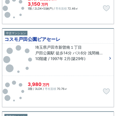
3,150
万円
1階 / 2LDK+S(納戸) /
専有面積
72.46㎡
中古マンション
コスモ戸田公園ピアセーレ
埼玉県戸田市新曽南１丁目
戸田公園駅 徒歩14分 バス6分 浅間橋（埼玉県）下車 徒歩6分
10階建 / 1997年 2月(築29年)
3,980
万円
3階 / 3LDK /
専有面積
70.76㎡