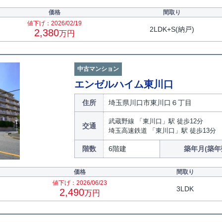
価格
間取り
値下げ：2026/02/19
2LDK+S(納戸)
2,380
万円
中古マンション
エンゼルハイム東川口
住所
埼玉県川口市東川口６丁目
武蔵野線 「東川口」駅 徒歩12分
交通
埼玉高速鉄道 「東川口」駅 徒歩13分
階数
6階建
築年月(築年
価格
間取り
値下げ：2026/06/23
3LDK
2,490
万円