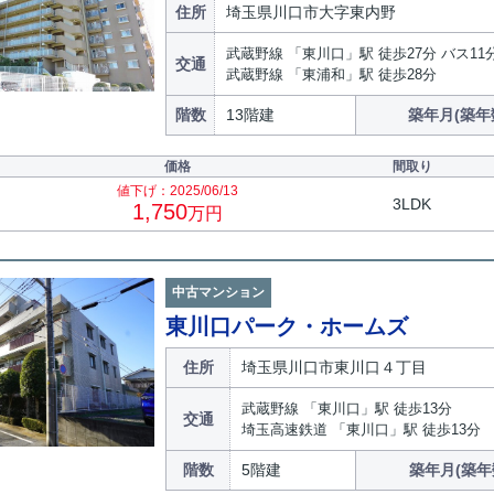
住所
埼玉県川口市大字東内野
武蔵野線 「東川口」駅 徒歩27分 バス11
交通
武蔵野線 「東浦和」駅 徒歩28分
階数
13階建
築年月(築年
価格
間取り
値下げ：2025/06/13
3LDK
1,750
万円
中古マンション
東川口パーク・ホームズ
住所
埼玉県川口市東川口４丁目
武蔵野線 「東川口」駅 徒歩13分
交通
埼玉高速鉄道 「東川口」駅 徒歩13分
階数
5階建
築年月(築年