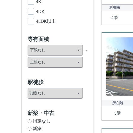
4K
所在階
4DK
4階
4LDK以上
専有面積
駅徒歩
所在階
新築・中古
5階
指定なし
新築