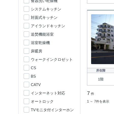
食器洗い乾燥機
システムキッチン
対面式キッチン
アイランドキッチン
追焚機能浴室
浴室乾燥機
床暖房
ウォークインクロゼット
CS
所在階
BS
1階
CATV
7
インターネット対応
件
オートロック
1 ～ 7件を表示
TVモニタ付インターホン