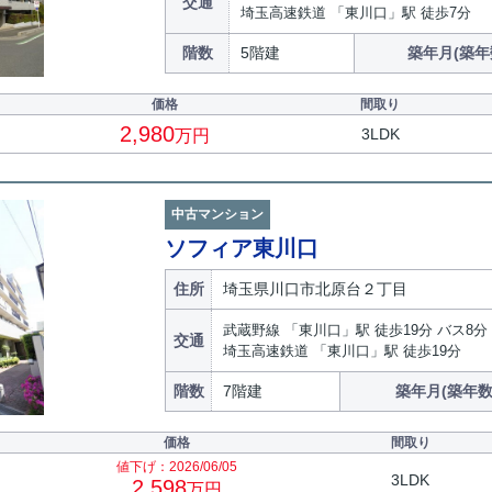
交通
埼玉高速鉄道 「東川口」駅 徒歩7分
階数
5階建
築年月(築年
価格
間取り
2,980
3LDK
万円
中古マンション
ソフィア東川口
住所
埼玉県川口市北原台２丁目
武蔵野線 「東川口」駅 徒歩19分 バス8分
交通
埼玉高速鉄道 「東川口」駅 徒歩19分
階数
7階建
築年月(築年数
価格
間取り
値下げ：2026/06/05
3LDK
2,598
万円