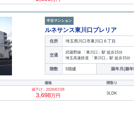
中古マンション
ルネサンス東川口プレリア
住所
埼玉県川口市東川口６丁目
武蔵野線 「東川口」駅 徒歩15分
交通
埼玉高速鉄道 「東川口」駅 徒歩15分
階数
5階建
築年月(築年
価格
間取り
値下げ：2026/07/26
3LDK
3,698
万円