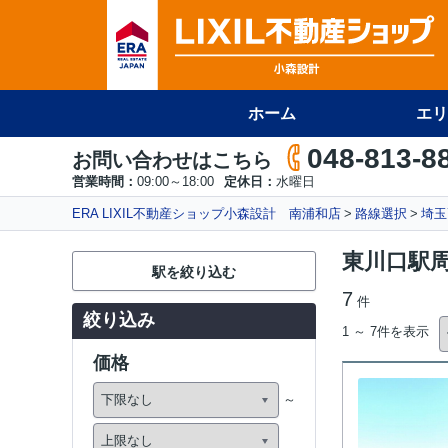
ホーム
エリ
048-813-8
お問い合わせはこちら
営業時間：
09:00～18:00
定休日：
水曜日
ERA LIXIL不動産ショップ小森設計 南浦和店
路線選択
埼玉
東川口駅
駅を絞り込む
7
件
絞り込み
1 ～ 7件を表示
価格