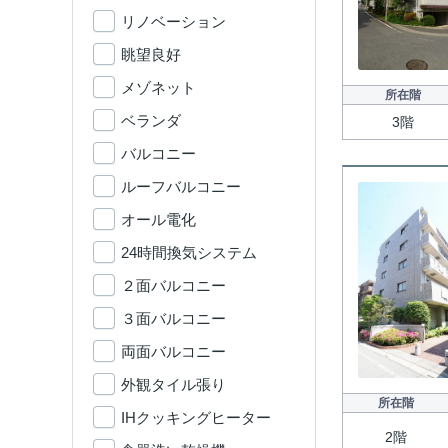
リノベーション
眺望良好
メゾネット
所在階
ベランダ
3階
バルコニー
ルーフバルコニー
オール電化
24時間換気システム
２面バルコニー
３面バルコニー
両面バルコニー
外観タイル張り
所在階
IHクッキングヒーター
2階