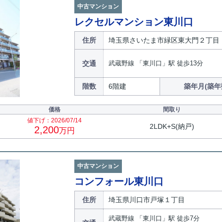
中古マンション
レクセルマンション東川口
住所
埼玉県さいたま市緑区東大門２丁目
交通
武蔵野線 「東川口」駅 徒歩13分
階数
6階建
築年月(築年
価格
間取り
値下げ：2026/07/14
2LDK+S(納戸)
2,200
万円
中古マンション
コンフォール東川口
住所
埼玉県川口市戸塚１丁目
武蔵野線 「東川口」駅 徒歩7分