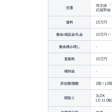
埼京線 「
交通
武蔵野線
15万円
賃料
15万円 / -
敷金/保証金/礼金
敷金積み増し
15万円
更新料
権利金
2階 / 12
所在階/階数
3LDK
間取り
LD 11.0帖