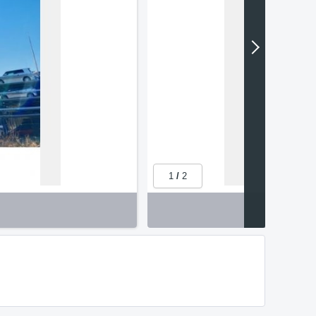
1
/
2