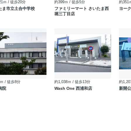
21ｍ / 徒歩20分
約399ｍ / 徒歩5分
約351
たま市立土合中学校
ファミリーマート さいたま西
ヨーク
堀三丁目店
ｍ / 徒歩8分
約1,038ｍ / 徒歩13分
約1,20
病院
Wash One 西浦和店
新開