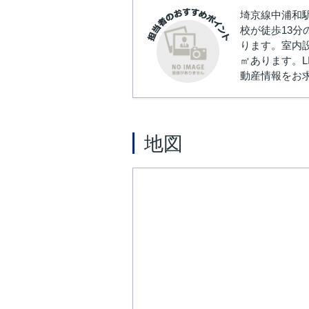
埼京線中浦和
校が徒歩13
ります。室内
㎡あります。
動産情報をお
地図