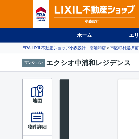
ホーム
エリ
ERA LIXIL不動産ショップ小森設計 南浦和店
市区町村選択画
エクシオ中浦和レジデンス
マンション
地図
物件詳細