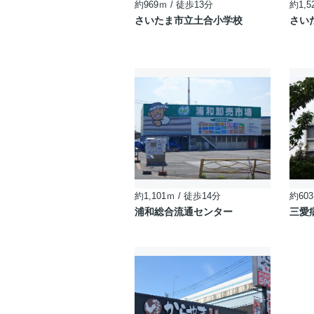
約969ｍ / 徒歩13分
約1,5
さいたま市立土合小学校
さい
約1,101ｍ / 徒歩14分
約603
浦和総合流通センター
三愛