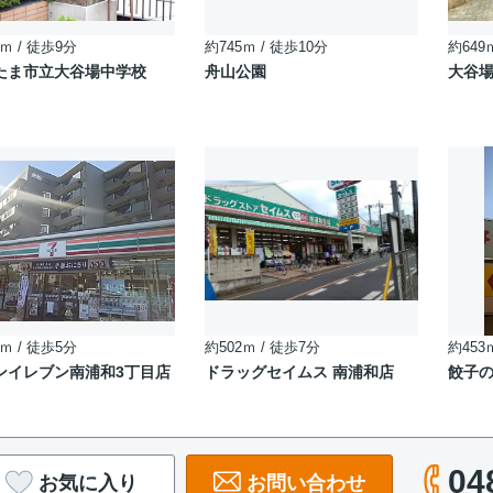
ｍ / 徒歩9分
約745ｍ / 徒歩10分
約649
たま市立大谷場中学校
舟山公園
大谷
ｍ / 徒歩5分
約502ｍ / 徒歩7分
約453
ンイレブン南浦和3丁目店
ドラッグセイムス 南浦和店
餃子の
04
お気に入り
お問い合わせ