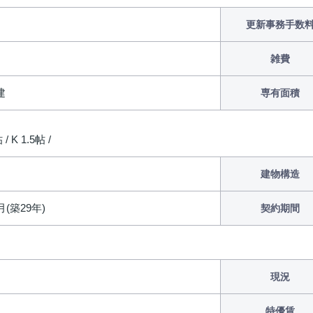
更新事務手数
雑費
建
専有面積
/ K 1.5帖 /
建物構造
月(築29年)
契約期間
現況
特優賃