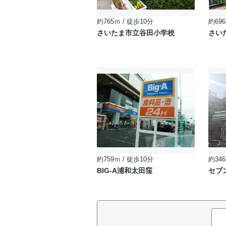
約765ｍ / 徒歩10分
約696
さいたま市立谷田小学校
さい
約759ｍ / 徒歩10分
約346
BIG-A浦和太田窪
セブ