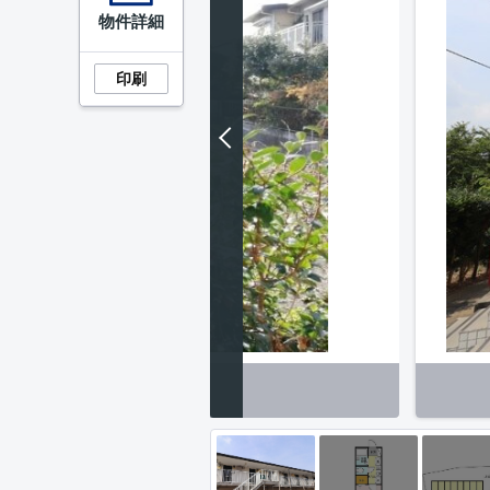
物件詳細
印刷
望】眺望