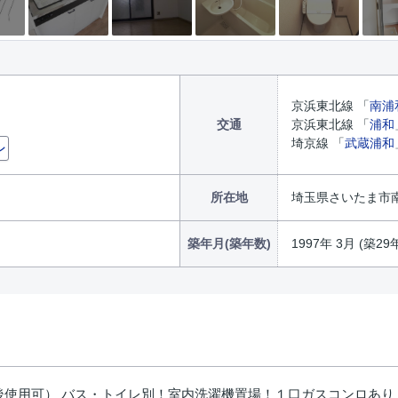
京浜東北線 「
南浦
交通
京浜東北線 「
浦和
埼京線 「
武蔵浦和
ン
所在地
埼玉県さいたま市
築年月(築年数)
1997年 3月 (築29
後使用可） バス・トイレ別！室内洗濯機置場！１口ガスコンロあり