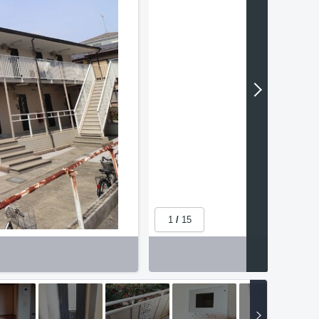
1
/
15