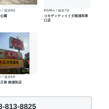
ｍ / 徒歩9分
約548ｍ / 徒歩7分
場公園
コモディティイイダ南浦和東
口店
ｍ / 徒歩6分
王将 南浦和店
8-813-8825