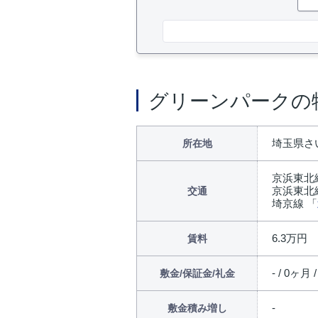
グリーンパークの
埼玉県さ
所在地
京浜東北
京浜東北
交通
埼京線 「
6.3万円
賃料
- / 0ヶ月 
敷金/保証金/礼金
敷金積み増し