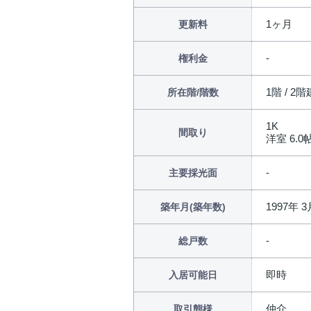
1ヶ月
更新料
権利金
1階 / 2階
所在階/階数
1K
間取り
洋室 6.0帖 
主要採光面
1997年 3
築年月(築年数)
総戸数
即時
入居可能日
仲介
取引態様