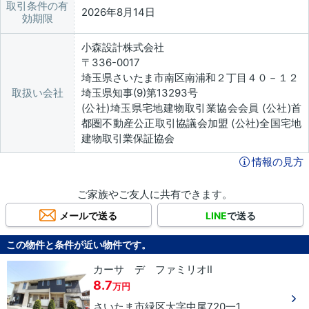
取引条件の有
2026年8月14日
効期限
小森設計株式会社
〒336-0017
埼玉県さいたま市南区南浦和２丁目４０－１２
取扱い会社
埼玉県知事(9)第13293号
(公社)埼玉県宅地建物取引業協会会員 (公社)首
都圏不動産公正取引協議会加盟 (公社)全国宅地
建物取引業保証協会
情報の見方
ご家族やご友人に共有できます。
メールで送る
LINE
で送る
この物件と条件が近い物件です。
カーサ デ ファミリオⅡ
8.7
万円
さいたま市緑区
大字中尾
720一1