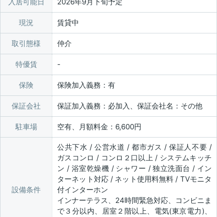
入居可能日
2026年9月下旬予定
現況
賃貸中
取引態様
仲介
特優賃
保険
保険加入義務：有
保証会社
保証加入義務：必加入、保証会社名：その他
駐車場
空有、月額料金：6,600円
公共下水 / 公営水道 / 都市ガス / 保証人不要 /
ガスコンロ / コンロ２口以上 / システムキッチ
ン / 浴室乾燥機 / シャワー / 独立洗面台 / イン
ターネット対応 / ネット使用料無料 / TVモニタ
設備条件
付インターホン
インナーテラス、24時間緊急対応、コンビニま
で３分以内、居室２階以上、電気(東京電力)、