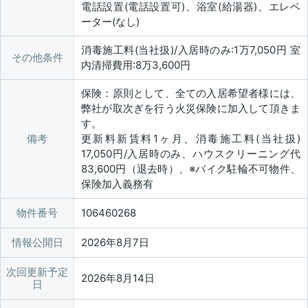
電話設置(電話設置可)、浴室(給湯器)、エレベ
ーター(なし)
消毒施工料(当社扱)/入居時のみ:1万7,050円 室
その他条件
内清掃費用:8万3,600円
保険：原則として、全ての入居希望者様には、
弊社が取次ぎを行う火災保険に加入して頂きま
す。
備考
更新料新賃料1ヶ月、消毒施工料(当社扱)
17,050円/入居時のみ、ハウスクリーニング代
83,600円（退去時）、※バイク駐輪不可物件、
保険加入義務有
物件番号
106460268
情報公開日
2026年8月7日
次回更新予定
2026年8月14日
日