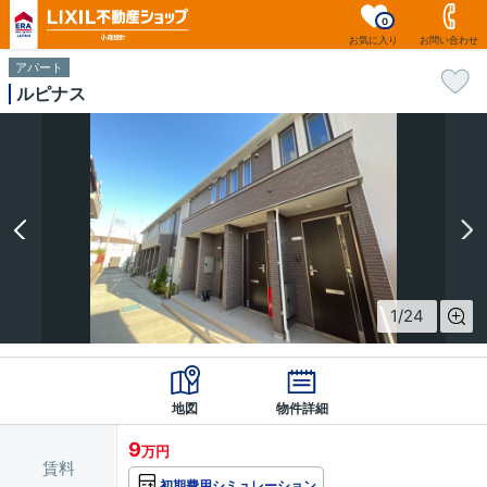
0
お気に入り
お問い合わせ
アパート
ルピナス
1
/
24
地図
物件詳細
9
万円
賃料
初期費用シミュレーション