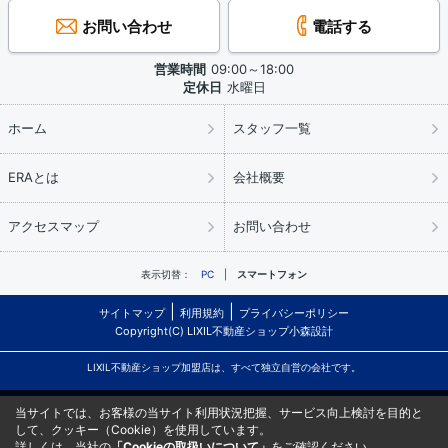
お問い合わせ
電話する
営業時間
09:00～18:00
定休日
水曜日
ホーム
スタッフ一覧
ERAとは
会社概要
アクセスマップ
お問い合わせ
表示切替：
PC
スマートフォン
サイトマップ
利用規約
プライバシーポリシー
Copyright(C) LIXIL不動産ショップ小森設計
LIXIL不動産ショップ加盟店は、すべて独立自営の会社です。
当サイトでは、お客様の当サイト利用状況把握、サービス向上検討を目的と
して、クッキー（Cookie）を使用しています。
詳しくは、当社の
「Cookieの取扱いについて」
をご確認ください。