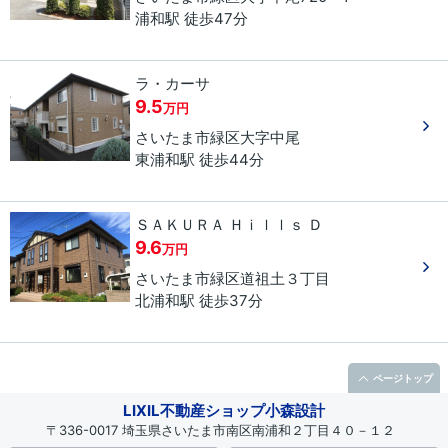
浦和駅 徒歩47分
ラ・カーサ
9.5
万円
さいたま市緑区
大字中尾
東浦和駅 徒歩44分
ＳＡＫＵＲＡ Ｈｉｌｌｓ Ｄ
9.6
万円
さいたま市緑区
道祖土
３丁目
北浦和駅 徒歩37分
ページトップ
LIXIL不動産ショップ小森設計
〒336-0017 埼玉県さいたま市南区南浦和２丁目４０－１２