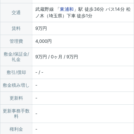
武蔵野線 「
東浦和
」駅 徒歩36分 バス14分 松
交通
ノ木（埼玉県）下車 徒歩1分
賃料
9万円
管理費
4,000円
敷金/保証金/
9万円 / 0ヶ月 / 9万円
礼金
敷引/償却
- / -
敷金積み増し
更新料
更新事務手数
料
権利金