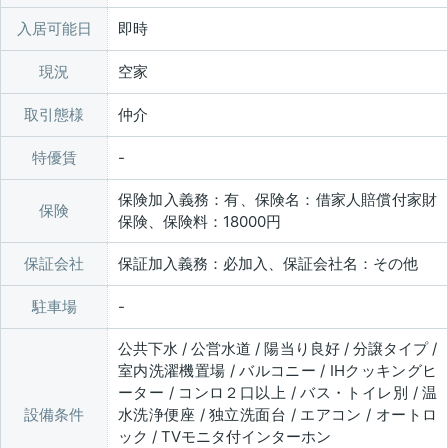
入居可能日
即時
現況
空家
取引態様
仲介
特優賃
保険加入義務：有、保険名：借家人賠償付家財
保険
保険、保険料：18000円
保証会社
保証加入義務：必加入、保証会社名：その他
駐車場
公共下水 / 公営水道 / 陽当り良好 / 分譲タイプ /
室内洗濯機置場 / バルコニー / IHクッキングヒ
ーター / コンロ２口以上 / バス・トイレ別 / 温
設備条件
水洗浄便座 / 独立洗面台 / エアコン / オートロ
ック / TVモニタ付インターホン