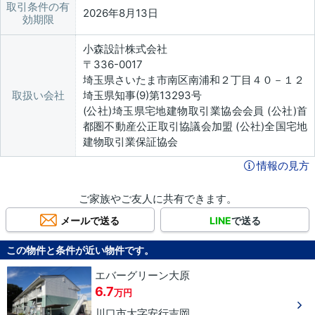
取引条件の有
2026年8月13日
効期限
小森設計株式会社
〒336-0017
埼玉県さいたま市南区南浦和２丁目４０－１２
取扱い会社
埼玉県知事(9)第13293号
(公社)埼玉県宅地建物取引業協会会員 (公社)首
都圏不動産公正取引協議会加盟 (公社)全国宅地
建物取引業保証協会
情報の見方
ご家族やご友人に共有できます。
メールで送る
LINE
で送る
この物件と条件が近い物件です。
エバーグリーン大原
6.7
万円
川口市
大字安行吉岡