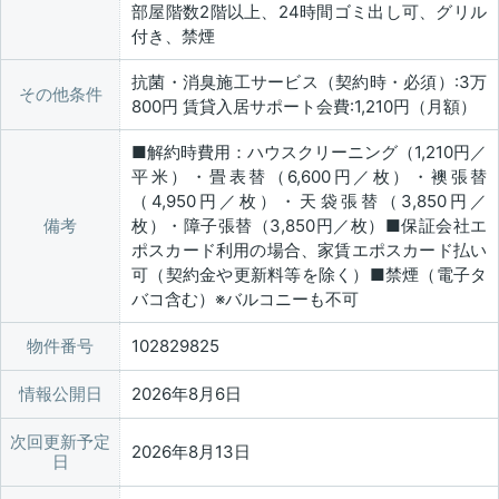
部屋階数2階以上、24時間ゴミ出し可、グリル
付き、禁煙
抗菌・消臭施工サービス（契約時・必須）:3万
その他条件
800円 賃貸入居サポート会費:1,210円（月額）
■解約時費用：ハウスクリーニング（1,210円／
平米）・畳表替（6,600円／枚）・襖張替
（4,950円／枚）・天袋張替（3,850円／
備考
枚）・障子張替（3,850円／枚）■保証会社エ
ポスカード利用の場合、家賃エポスカード払い
可（契約金や更新料等を除く）■禁煙（電子タ
バコ含む）※バルコニーも不可
物件番号
102829825
情報公開日
2026年8月6日
次回更新予定
2026年8月13日
日