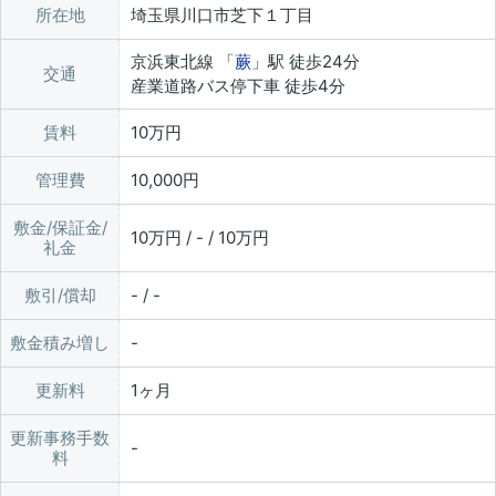
所在地
埼玉県川口市芝下１丁目
京浜東北線 「
蕨
」駅 徒歩24分
交通
産業道路バス停下車 徒歩4分
賃料
10万円
管理費
10,000円
敷金/保証金/
10万円 / - / 10万円
礼金
敷引/償却
- / -
敷金積み増し
更新料
1ヶ月
更新事務手数
料