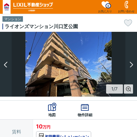
0
お気に入り
お問い合わせ
マンション
ライオンズマンション川口芝公園
1
/
7
地図
物件詳細
10
万円
賃料
初期費用シミュレーション