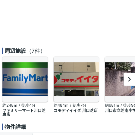
周辺施設
（7件）
約248ｍ / 徒歩4分
約484ｍ / 徒歩7分
約681ｍ / 徒歩9
ファミリーマート川口芝
コモディイイダ 川口芝店
川口市立芝南小
東店
物件詳細