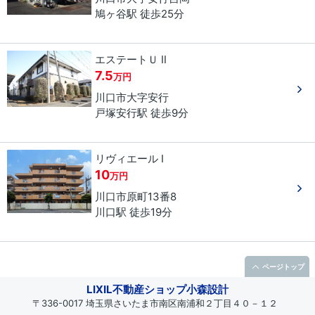
鳩ヶ谷駅 徒歩25分
エステートＵ Ⅱ
7.5
万円
川口市
大字安行
戸塚安行駅 徒歩9分
リヴィエール Ⅰ
10
万円
川口市
原町
13番8
川口駅 徒歩19分
ページトップ
LIXIL不動産ショップ小森設計
〒336-0017 埼玉県さいたま市南区南浦和２丁目４０－１２