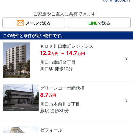
ご家族やご友人に共有できます。
メールで送る
LINE
で送る
この物件と条件が近い物件です。
ＫＤＸ川口幸町レジデンス
12.2
～ 14.7
万円
万円
川口市
幸町
２丁目
川口駅 徒歩10分
グリーンコーポ網代橋
8.7
万円
川口市
本前川
３丁目
蕨駅 徒歩39分
ゼフィール