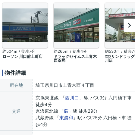
約504ｍ / 徒歩7分
約265ｍ / 徒歩4分
約530ｍ / 徒歩7
ローソン 川口前上町店
ドラッグセイムス上青木
☓☓☓サンドラッ
西薬局
川店
物件詳細
所在地
埼玉県川口市上青木西４丁目
京浜東北線 「
西川口
」駅 バス9分 六円橋下車
徒歩4分
交通
京浜東北線 「
蕨
」駅 徒歩29分
武蔵野線 「
東浦和
」駅 バス25分 六円橋下車 徒
歩4分