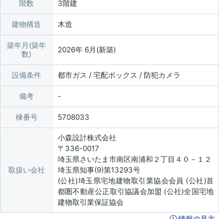
階数
3階建
建物構造
木造
築年月(築年
2026年 6月(新築)
数)
設備条件
都市ガス / 宅配ボックス / 防犯カメラ
備考
棟番号
5708033
小森設計株式会社
〒336-0017
埼玉県さいたま市南区南浦和２丁目４０－１２
取扱い会社
埼玉県知事(9)第13293号
(公社)埼玉県宅地建物取引業協会会員 (公社)首
都圏不動産公正取引協議会加盟 (公社)全国宅地
建物取引業保証協会
情報の見方