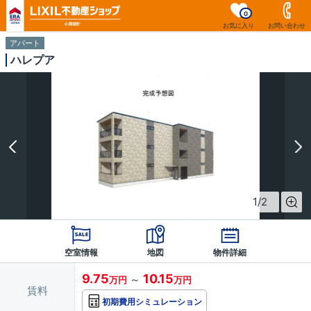
0
お気に入り
お問い合わせ
アパート
ハレプア
1
/
2
空室情報
地図
物件詳細
9.75
10.15
～
万円
万円
賃料
初期費用シミュレーション