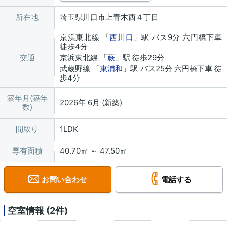
所在地
埼玉県川口市上青木西４丁目
京浜東北線 「
西川口
」駅 バス9分 六円橋下車
徒歩4分
交通
京浜東北線 「
蕨
」駅 徒歩29分
武蔵野線 「
東浦和
」駅 バス25分 六円橋下車 徒
歩4分
築年月(築年
2026年 6月 (新築)
数)
間取り
1LDK
専有面積
40.70㎡ ～ 47.50㎡
お問い合わせ
電話する
空室情報 (2件)