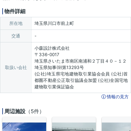
物件詳細
所在地
埼玉県川口市前上町
交通
小森設計株式会社
〒336-0017
埼玉県さいたま市南区南浦和２丁目４０－１２
取扱い会社
埼玉県知事(9)第13293号
(公社)埼玉県宅地建物取引業協会会員 (公社)首
都圏不動産公正取引協議会加盟 (公社)全国宅地
建物取引業保証協会
情報の見方
周辺施設
（5件）