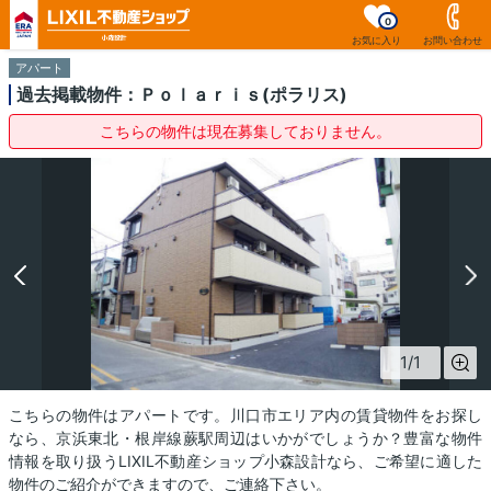
0
お気に入り
お問い合わせ
アパート
過去掲載物件：Ｐｏｌａｒｉｓ(ポラリス)
こちらの物件は現在募集しておりません。
1
/
1
こちらの物件はアパートです。川口市エリア内の賃貸物件をお探し
なら、京浜東北・根岸線蕨駅周辺はいかがでしょうか？豊富な物件
情報を取り扱うLIXIL不動産ショップ小森設計なら、ご希望に適した
物件のご紹介ができますので、ご連絡下さい。