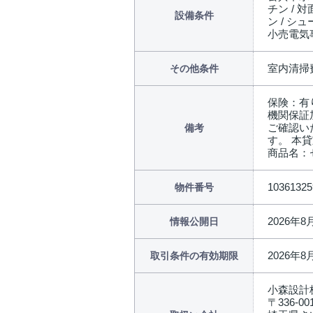
チン / 
設備条件
ン / シュ
小売電気
室内清掃費
その他条件
保険：有
機関保証
ご確認い
備考
す。 本
商品名：
10361325
物件番号
2026年8
情報公開日
2026年8
取引条件の有効期限
小森設計
〒336-00