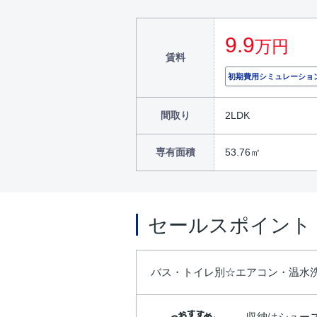
9.9
万円
賃料
初期費用シミュレーショ
間取り
2LDK
専有面積
53.76㎡
セールスポイント
バス・トイレ別☆エアコン・温水
収納はシュー