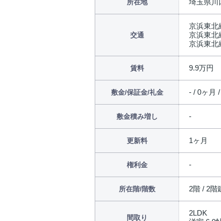
埼玉県川
所在地
京浜東北
京浜東北
交通
京浜東北
9.9万円
賃料
- / 0ヶ月 
敷金/保証金/礼金
敷金積み増し
1ヶ月
更新料
権利金
2階 / 2階
所在階/階数
2LDK
間取り