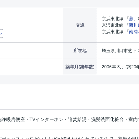
京浜東北線 「
蕨
」
交通
京浜東北線 「
西川
京浜東北線 「
南浦
ン
所在地
埼玉県川口市芝下
築年月(築年数)
2006年 3月 (築20
洗浄暖房便座・TVインターホン・追焚給湯・洗髪洗面化粧台・室内
ズボックス・クロゼットなどが備え付けられているので、衣類や日