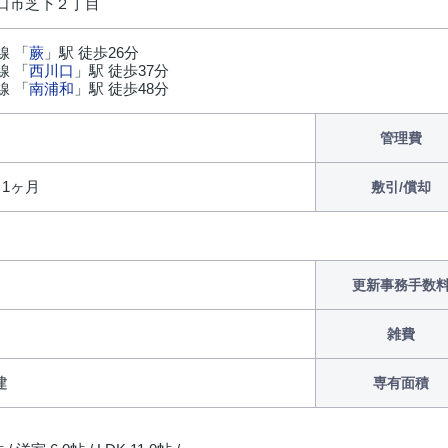
口市芝下２丁目
線 「
蕨
」駅 徒歩26分
線 「
西川口
」駅 徒歩37分
線 「
南浦和
」駅 徒歩48分
管理費
/ 1ヶ月
敷引/償却
更新事務手数
雑費
建
専有面積