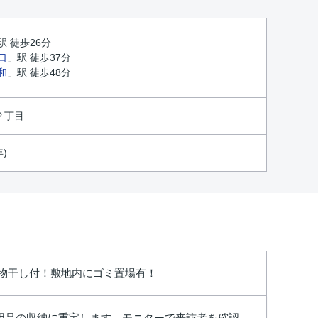
駅 徒歩26分
口
」駅 徒歩37分
和
」駅 徒歩48分
２丁目
年)
物干し付！敷地内にゴミ置場有！
用品の収納に重宝します。モニターで来訪者を確認