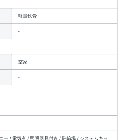
軽量鉄骨
空家
ー / 電気有 / 照明器具付き / 駐輪場 / システムキッ