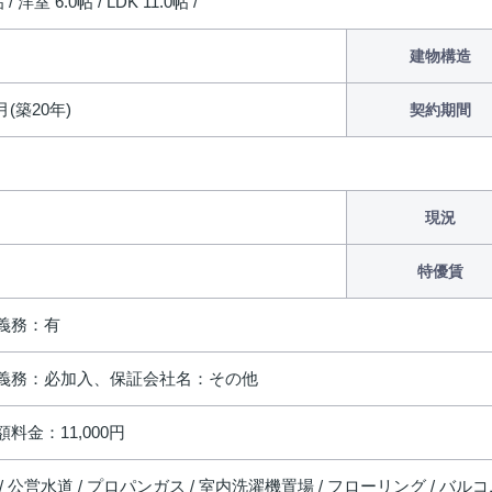
/ 洋室 6.0帖 / LDK 11.0帖 /
建物構造
月(築20年)
契約期間
現況
特優賃
義務：有
義務：必加入、保証会社名：その他
料金：11,000円
/ 公営水道 / プロパンガス / 室内洗濯機置場 / フローリング / バルコニ