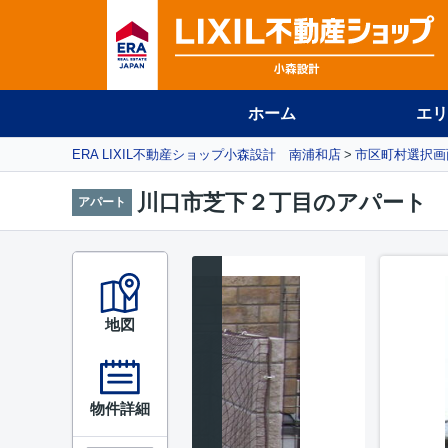
ホーム
エリ
ERA LIXIL不動産ショップ小森設計 南浦和店
市区町村選択画
川口市芝下２丁目のアパート
アパート
地図
物件詳細