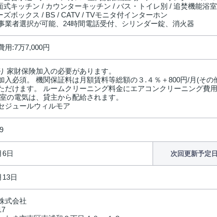
対面式キッチン / カウンターキッチン / バス・トイレ別 / 追焚機能浴室 
ーズボックス / BS / CATV / TVモニタ付インターホン
事業者選択が可能、24時間電話受付、シリンダー錠、消火器
用:7万7,000円
り 家財保険加入の必要があります。
加入必須。 機関保証料は月額賃料等総額の３.４％＋800円/月(その
ただけます。 ルームクリーニング料金にエアコンクリーニング費用
貸室の電気は、貸主から配給されます。
セジュールウィルモア
9
月6日
次回更新予定
月13日
株式会社
17