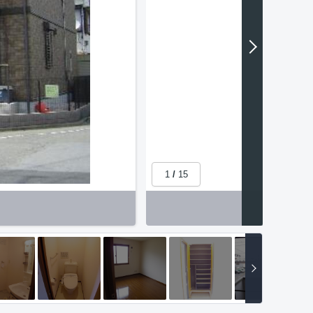
1
/
15