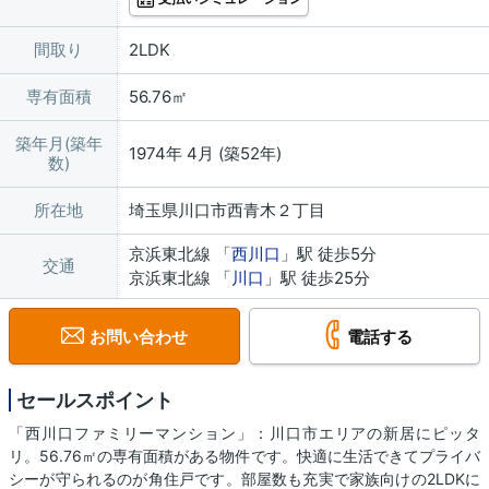
間取り
2LDK
専有面積
56.76㎡
築年月(築年
1974年 4月 (築52年)
数)
所在地
埼玉県川口市西青木２丁目
京浜東北線 「
西川口
」駅 徒歩5分
交通
京浜東北線 「
川口
」駅 徒歩25分
お問い合わせ
電話する
セールスポイント
「西川口ファミリーマンション」：川口市エリアの新居にピッタ
リ。56.76㎡の専有面積がある物件です。快適に生活できてプライバ
シーが守られるのが角住戸です。部屋数も充実で家族向けの2LDKに