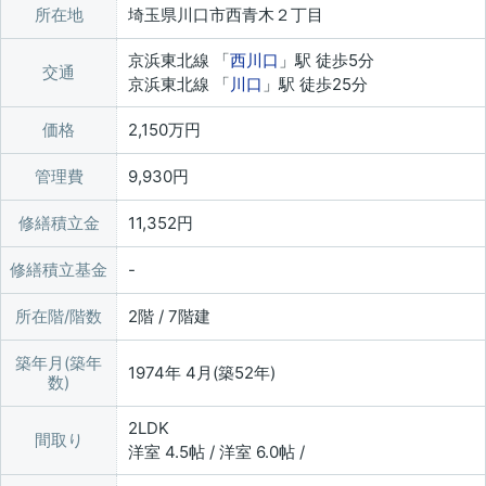
所在地
埼玉県川口市西青木２丁目
京浜東北線 「
西川口
」駅 徒歩5分
交通
京浜東北線 「
川口
」駅 徒歩25分
価格
2,150万円
管理費
9,930円
修繕積立金
11,352円
修繕積立基金
所在階/階数
2階 / 7階建
築年月(築年
1974年 4月(築52年)
数)
2LDK
間取り
洋室 4.5帖 / 洋室 6.0帖 /