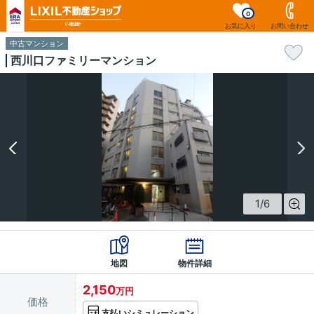
0
お気に入り
お問い合わせ
中古マンション
西川口ファミリーマンション
1
/
6
地図
物件詳細
2,150
万円
価格
支払いシミュレーション