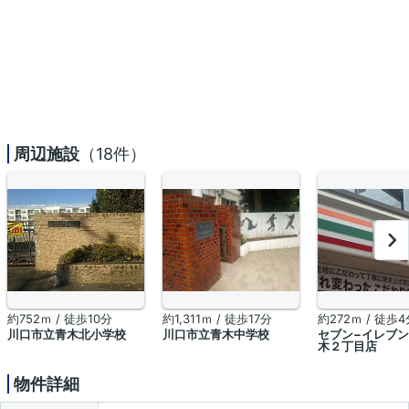
周辺施設
（18件）
約752ｍ / 徒歩10分
約1,311ｍ / 徒歩17分
約272ｍ / 徒歩4
川口市立青木北小学校
川口市立青木中学校
セブン−イレブ
木２丁目店
物件詳細