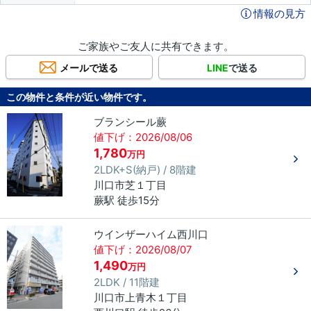
情報の見方
ご家族やご友人に共有できます。
メールで送る
LINE
で送る
この物件と条件が近い物件です。
ブランシール蕨
値下げ：2026/08/06
1,780
万円
2LDK+S(納戸) / 8階建
川口市
芝
１丁目
蕨駅 徒歩15分
ウインザーハイム西川口
値下げ：2026/08/07
1,490
万円
2LDK / 11階建
川口市
上青木
１丁目