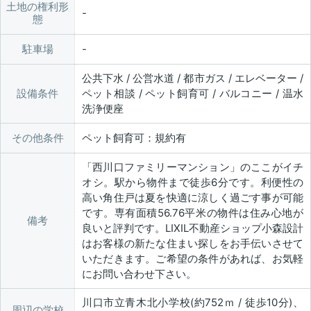
土地の権利形
態
駐車場
公共下水 / 公営水道 / 都市ガス / エレベーター /
設備条件
ペット相談 / ペット飼育可 / バルコニー / 温水
洗浄便座
その他条件
ペット飼育可：規約有
「西川口ファミリーマンション」のここがイチ
オシ。駅から物件まで徒歩6分です。利便性の
高い角住戸は夏を快適に涼しく過ごす事が可能
です。専有面積56.76平米の物件は住み心地が
備考
良いと評判です。LIXIL不動産ショップ小森設計
はお客様の新たな住まい探しをお手伝いさせて
いただきます。ご希望の条件があれば、お気軽
にお問い合わせ下さい。
川口市立青木北小学校(約752ｍ / 徒歩10分)、
周辺の学校