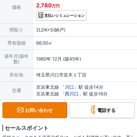
2,780
万円
価格
支払いシミュレーション
間取り
2LDK+S(納戸)
専有面積
66.00㎡
築年月(築年
1980年 12月 (築45年)
数)
所在地
埼玉県川口市並木１丁目
京浜東北線 「
川口
」駅 徒歩14分
交通
京浜東北線 「
西川口
」駅 徒歩16分
お問い合わせ
電話する
セールスポイント