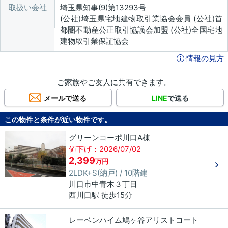
取扱い会社
埼玉県知事(9)第13293号
(公社)埼玉県宅地建物取引業協会会員 (公社)首
都圏不動産公正取引協議会加盟 (公社)全国宅地
建物取引業保証協会
情報の見方
ご家族やご友人に共有できます。
メールで送る
LINE
で送る
この物件と条件が近い物件です。
グリーンコーポ川口A棟
値下げ：2026/07/02
2,399
万円
2LDK+S(納戸) / 10階建
川口市
中青木
３丁目
西川口駅 徒歩15分
レーベンハイム鳩ヶ谷アリストコート