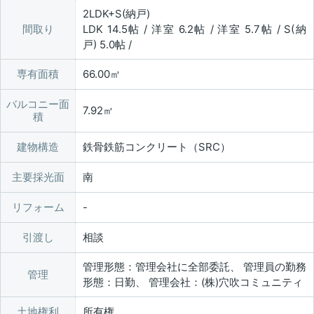
2LDK+S(納戸)
間取り
LDK 14.5帖 / 洋室 6.2帖 / 洋室 5.7帖 / S(納
戸) 5.0帖 /
専有面積
66.00㎡
バルコニー面
7.92㎡
積
建物構造
鉄骨鉄筋コンクリート（SRC）
主要採光面
南
リフォーム
引渡し
相談
管理形態：管理会社に全部委託、 管理員の勤務
管理
形態：日勤、 管理会社：(株)穴吹コミュニティ
土地権利
所有権