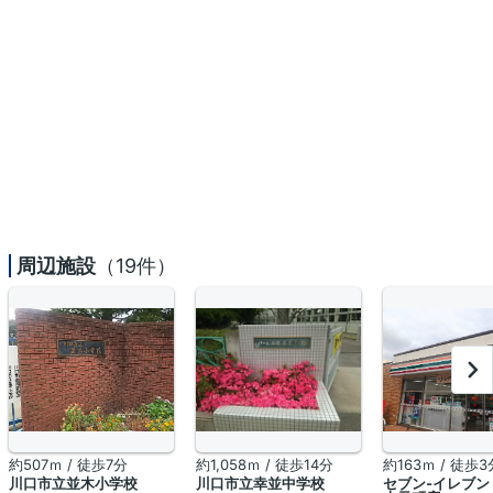
周辺施設
（19件）
約507ｍ / 徒歩7分
約1,058ｍ / 徒歩14分
約163ｍ / 徒歩3
川口市立並木小学校
川口市立幸並中学校
セブン-イレブン