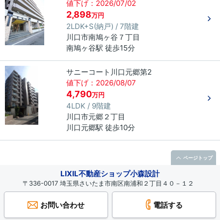
値下げ：2026/07/02
2,898
万円
2LDK+S(納戸) / 7階建
川口市
南鳩ヶ谷
７丁目
南鳩ヶ谷駅 徒歩15分
サニーコート川口元郷第2
値下げ：2026/08/07
4,790
万円
4LDK / 9階建
川口市
元郷
２丁目
川口元郷駅 徒歩10分
ページトップ
LIXIL不動産ショップ小森設計
〒336-0017 埼玉県さいたま市南区南浦和２丁目４０－１２
お問い合わせ
電話する