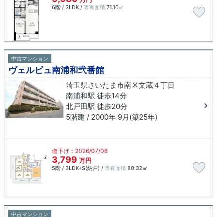
6階 / 3LDK /
専有面積
71.10㎡
中古マンション
ヴェルビュ南浦和弐番館
埼玉県さいたま市南区文蔵４丁目
南浦和駅 徒歩14分
北戸田駅 徒歩20分
5階建 / 2000年 9月(築25年)
値下げ：2026/07/08
3,799
万円
5階 / 3LDK+S(納戸) /
専有面積
80.32㎡
中古マンション