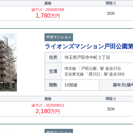
価格
間取り
値下げ：2026/07/08
3DK
1,780
万円
中古マンション
ライオンズマンション戸田公園
住所
埼玉県戸田市中町２丁目
埼京線 「戸田公園」駅 徒歩17分
交通
京浜東北線 「西川口」駅 徒歩19分
階数
10階建
築年月(築
価格
間取り
値下げ：2025/09/13
3DK
2,180
万円
中古マンション