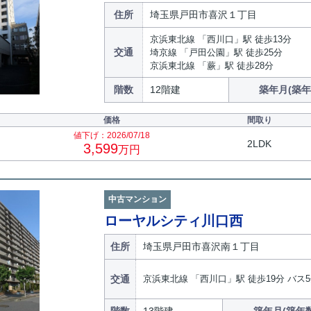
住所
埼玉県戸田市喜沢１丁目
京浜東北線 「西川口」駅 徒歩13分
交通
埼京線 「戸田公園」駅 徒歩25分
京浜東北線 「蕨」駅 徒歩28分
階数
12階建
築年月(築年
価格
間取り
値下げ：2026/07/18
2LDK
3,599
万円
中古マンション
ローヤルシティ川口西
住所
埼玉県戸田市喜沢南１丁目
交通
京浜東北線 「西川口」駅 徒歩19分 バス5