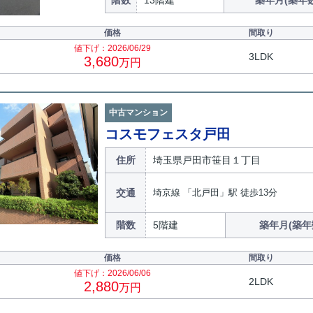
階数
13階建
築年月(築年数
価格
間取り
値下げ：2026/06/29
3LDK
3,680
万円
中古マンション
コスモフェスタ戸田
住所
埼玉県戸田市笹目１丁目
交通
埼京線 「北戸田」駅 徒歩13分
階数
5階建
築年月(築年
価格
間取り
値下げ：2026/06/06
2LDK
2,880
万円