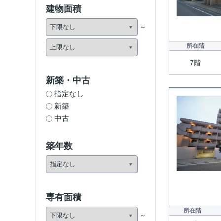
建物面積
所在階
7階
新築・中古
指定なし
新築
中古
築年数
専有面積
所在階