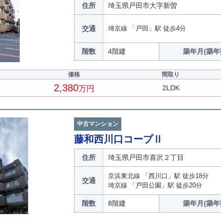
住所
埼玉県戸田市大字新曽
交通
埼京線 「戸田」駅 徒歩4分
階数
4階建
築年月(築年
価格
間取り
2,380
2LDK
万円
中古マンション
藤和西川口コープⅡ
住所
埼玉県戸田市喜沢２丁目
京浜東北線 「西川口」駅 徒歩18分
交通
埼京線 「戸田公園」駅 徒歩20分
階数
8階建
築年月(築年