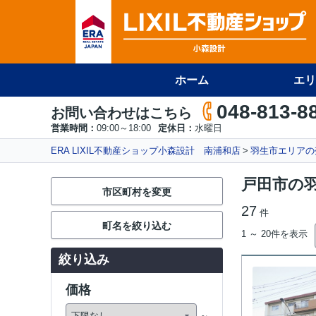
ホーム
エリ
048-813-8
お問い合わせはこちら
営業時間：
09:00～18:00
定休日：
水曜日
ERA LIXIL不動産ショップ小森設計 南浦和店
羽生市エリアの
戸田市の
市区町村を変更
27
件
町名を絞り込む
1 ～ 20件を表示
絞り込み
価格