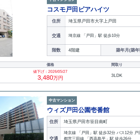
コスモ戸田ピアハイツ
住所
埼玉県戸田市大字上戸田
交通
埼京線 「戸田」駅 徒歩10分
階数
4階建
築年月(築年
価格
間取り
値下げ：2026/05/27
3LDK
3,480
万円
中古マンション
ウィズ戸田公園壱番館
住所
埼玉県戸田市笹目南町
埼京線 「戸田」駅 徒歩32分 バス12分 
交通
都営三田線 「西高島平」駅 徒歩26分