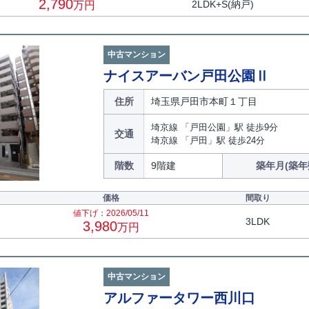
2,790
2LDK+S(納戸)
万円
中古マンション
ナイスアーバン戸田公園Ⅱ
住所
埼玉県戸田市本町１丁目
埼京線 「戸田公園」駅 徒歩9分
交通
埼京線 「戸田」駅 徒歩24分
階数
9階建
築年月(築年
価格
間取り
値下げ：2026/05/11
3LDK
3,980
万円
中古マンション
アルファータワー西川口