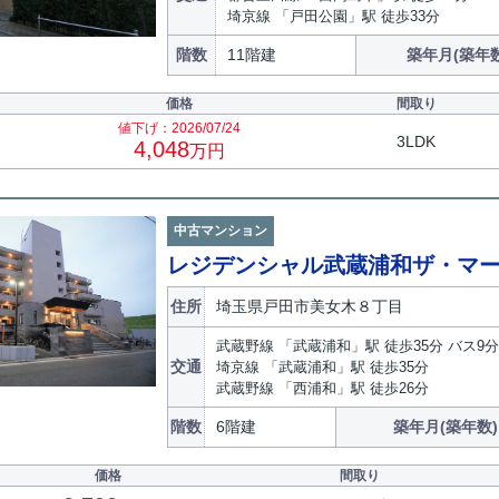
埼京線 「戸田公園」駅 徒歩33分
階数
11階建
築年月(築年数
価格
間取り
値下げ：2026/07/24
3LDK
4,048
万円
中古マンション
レジデンシャル武蔵浦和ザ・マ
住所
埼玉県戸田市美女木８丁目
武蔵野線 「武蔵浦和」駅 徒歩35分 バス9
交通
埼京線 「武蔵浦和」駅 徒歩35分
武蔵野線 「西浦和」駅 徒歩26分
階数
6階建
築年月(築年数)
価格
間取り